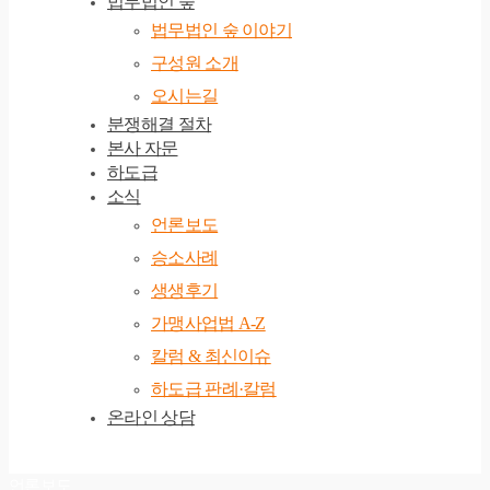
법무법인 숲
법무법인 숲 이야기
구성원 소개
오시는길
분쟁해결 절차
본사 자문
하도급
소식
언론보도
승소사례
생생후기
가맹사업법 A-Z
칼럼 & 최신이슈
하도급 판례·칼럼
온라인 상담
언론보도