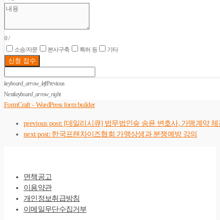
0
/
소송/자문
본사구축
특허 등
기타
신청 접수
keyboard_arrow_left
Previous
Next
keyboard_arrow_right
FormCraft - WordPress form builder
previous post:
[데일리시큐] 법무법인숲 송윤 변호사, 가맹계약 체
next post:
한국프랜차이즈협회 가맹상생과 분쟁예방 강의
면책공고
이용약관
개인정보취급방침
이메일무단수집거부