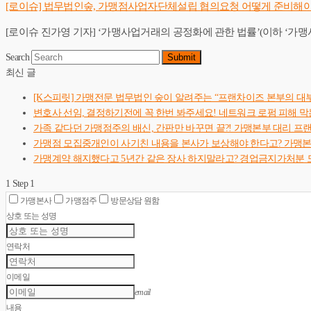
[로이슈] 법무법인숲, 가맹점사업자단체설립 협의요청 어떻게 준비해
[로이슈 진가영 기자] ‘가맹사업거래의 공정화에 관한 법률’(이하 ‘가맹사
Search
Submit
최신 글
[K스피릿] 가맹전문 법무법인 숲이 알려주는 “프랜차이즈 본부의 대
변호사 선임, 결정하기전에 꼭 한번 봐주세요! 네트워크 로펌 피해 막
가족 같다던 가맹점주의 배신, 간판만 바꾸면 끝?! 가맹본부 대리 프
가맹점 모집중개인이 사기친 내용을 본사가 보상해야 한다고? 가맹
가맹계약 해지했다고 5년간 같은 장사 하지말라고? 경업금지가처분 
1
Step 1
가맹본사
가맹점주
방문상담 원함
상호 또는 성명
연락처
이메일
email
내용