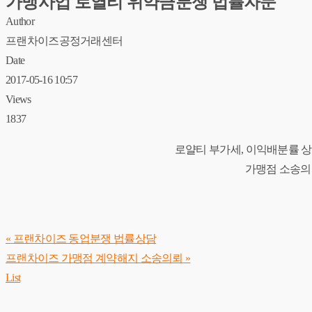
가맹사업 로열티 위약금분쟁 법률자문
Author
프랜차이즈공정거래센터
Date
2017-05-16 10:57
Views
1837
로얄티 부가세, 이익배분률 상
가맹점 소송의
«
프랜차이즈 동업분쟁 법률상담
프랜차이즈 가맹점 계약해지 소송의뢰
»
List