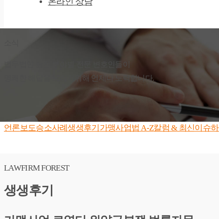
온라인 상담
소식
법무법인 숲은 분야별 전문 변호인들이
명쾌한 해답을 드리기위해 언제나 노력합니다.
언론보도
승소사례
생생후기
가맹사업법 A-Z
칼럼 & 최신이슈
하
LAWFIRM FOREST
생생후기