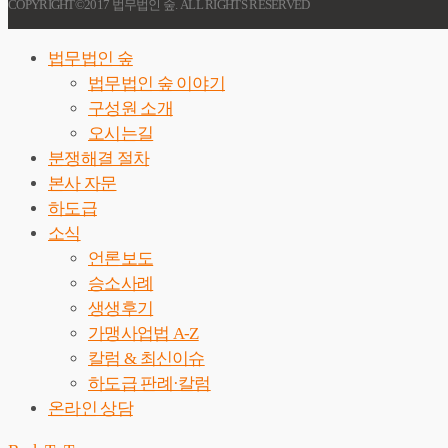
COPYRIGHT©2017 법무법인 숲. ALL RIGHTS RESERVED
법무법인 숲
법무법인 숲 이야기
구성원 소개
오시는길
분쟁해결 절차
본사 자문
하도급
소식
언론보도
승소사례
생생후기
가맹사업법 A-Z
칼럼 & 최신이슈
하도급 판례·칼럼
온라인 상담