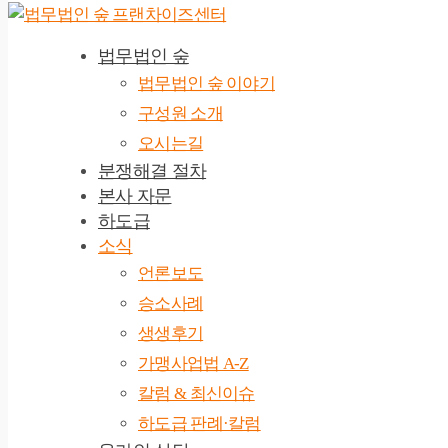
법무법인 숲
법무법인 숲 이야기
구성원 소개
오시는길
분쟁해결 절차
본사 자문
하도급
소식
언론보도
승소사례
생생후기
가맹사업법 A-Z
칼럼 & 최신이슈
하도급 판례·칼럼