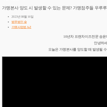
가맹본사 양도 시 발생할 수 있는 문제? 가맹점주들 우루루
2023년 08월 16일
법무법인 숲
가맹사업법 A-Z
10년차 프랜차이즈전문 송
안녕하세
오늘은 가맹본사를 양도할 때 발생될 수