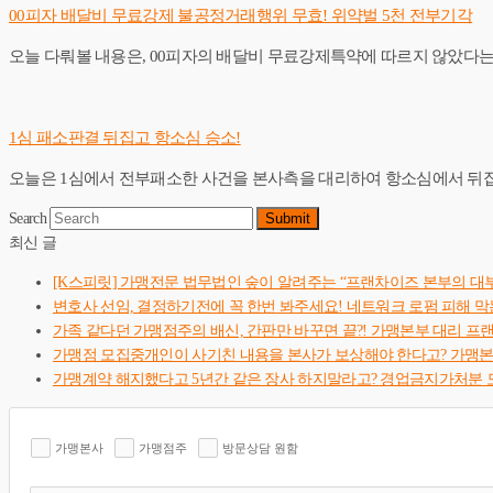
00피자 배달비 무료강제 불공정거래행위 무효! 위약벌 5천 전부기각
오늘 다뤄볼 내용은, 00피자의 배달비 무료강제특약에 따르지 않았다
1심 패소판결 뒤집고 항소심 승소!
오늘은 1심에서 전부패소한 사건을 본사측을 대리하여 항소심에서 뒤집은 사건입니다. h
Search
Submit
최신 글
[K스피릿] 가맹전문 법무법인 숲이 알려주는 “프랜차이즈 본부의 대
변호사 선임, 결정하기전에 꼭 한번 봐주세요! 네트워크 로펌 피해 막
가족 같다던 가맹점주의 배신, 간판만 바꾸면 끝?! 가맹본부 대리 프
가맹점 모집중개인이 사기친 내용을 본사가 보상해야 한다고? 가맹
가맹계약 해지했다고 5년간 같은 장사 하지말라고? 경업금지가처분 
가맹본사
가맹점주
방문상담 원함