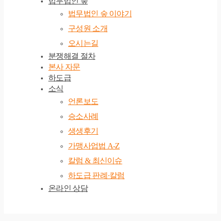
법무법인 숲
법무법인 숲 이야기
구성원 소개
오시는길
분쟁해결 절차
본사 자문
하도급
소식
언론보도
승소사례
생생후기
가맹사업법 A-Z
칼럼 & 최신이슈
하도급 판례·칼럼
온라인 상담