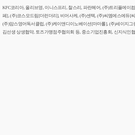
KFC코리아, 올리브영, 이니스프리, 찰스리, 파란헤어, (주)트리플에이
페], (주)코스모드림[더런더리], 비어사케, (주)센텍, (주)씨엠에스에듀
(주)맘스영어독서클럽, (주)케이앤디이노베이션[마마롤], (주)세이지그
김선생 상생협약, 토즈가맹점주협의회 등, 중소기업진흥회, 신지식인