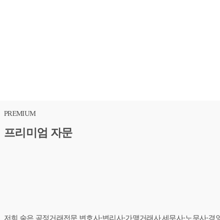
PREMIUM
프리미엄 자문
법무법인 숲의 대표 송윤변호사·가맹거래사·변리사입니다.
저희 숲은 공정거래전문 변호사·변리사·가맹거래사 세무사·노무사·경