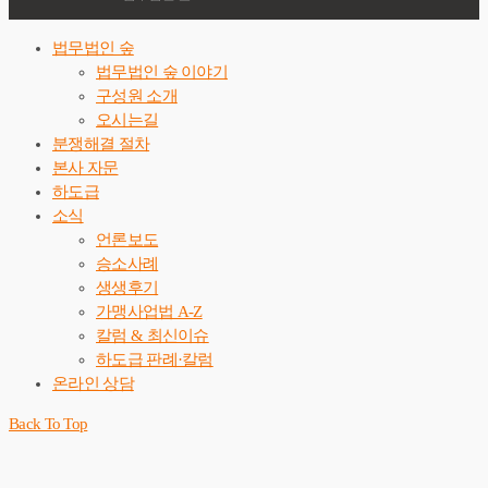
법무법인 숲
법무법인 숲 이야기
구성원 소개
오시는길
분쟁해결 절차
본사 자문
하도급
소식
언론보도
승소사례
생생후기
가맹사업법 A-Z
칼럼 & 최신이슈
하도급 판례·칼럼
온라인 상담
Back To Top