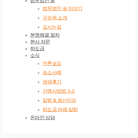
법무법인 숲
법무법인 숲 이야기
구성원 소개
오시는길
분쟁해결 절차
본사 자문
하도급
소식
언론보도
승소사례
생생후기
가맹사업법 A-Z
칼럼 & 최신이슈
하도급 판례·칼럼
온라인 상담
칼럼