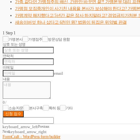
가족 같다던 가맹점주의 배신, 간판만 바꾸면 끝?! 가맹본부 대리 프
가맹점 모집중개인이 사기친 내용을 본사가 보상해야 한다고? 가맹
가맹계약 해지했다고 5년간 같은 장사 하지말라고? 경업금지가처분 
새송이버섯 하나 샀다고 6천만 원? 법원이 뒤집은 위약벌 판결
1
Step 1
가맹본사
가맹점주
방문상담 원함
상호 또는 성명
연락처
이메일
email
내용
0
/
소송/자문
본사구축
특허 등
기타
신청 접수
keyboard_arrow_left
Previous
Next
keyboard_arrow_right
FormCraft - WordPress form builder