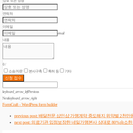
상호 또는 성명
연락처
이메일
email
내용
0
/
소송/자문
본사구축
특허 등
기타
신청 접수
keyboard_arrow_left
Previous
Next
keyboard_arrow_right
FormCraft - WordPress form builder
previous post:
배달전문 샵인샵 가맹계약 중도해지 위약벌 2천만
next post:
의료기관 입점보장한 네일가맹본사 상대로 80%승소한