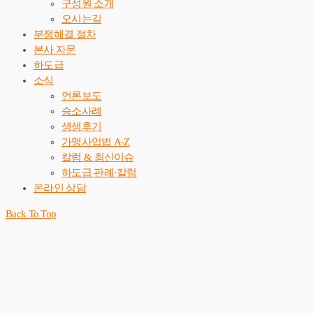
구성원 소개
오시는길
분쟁해결 절차
본사 자문
하도급
소식
언론보도
승소사례
생생후기
가맹사업법 A-Z
칼럼 & 최신이슈
하도급 판례·칼럼
온라인 상담
Back To Top