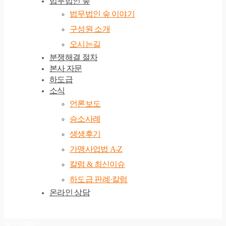
법무법인 숲
법무법인 숲 이야기
구성원 소개
오시는길
분쟁해결 절차
본사 자문
하도급
소식
언론보도
승소사례
생생후기
가맹사업법 A-Z
칼럼 & 최신이슈
하도급 판례·칼럼
온라인 상담
승소사례