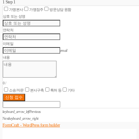
1
Step 1
가맹본사
가맹점주
방문상담 원함
상호 또는 성명
연락처
이메일
email
내용
0
/
소송/자문
본사구축
특허 등
기타
신청 접수
keyboard_arrow_left
Previous
Next
keyboard_arrow_right
FormCraft - WordPress form builder