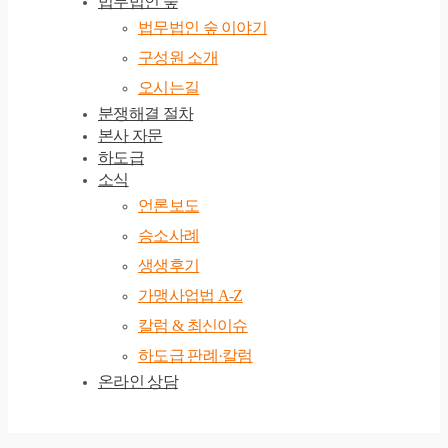
법무법인 숲
법무법인 숲 이야기
구성원 소개
오시는길
분쟁해결 절차
본사 자문
하도급
소식
언론보도
승소사례
생생후기
가맹사업법 A-Z
칼럼 & 최신이슈
하도급 판례·칼럼
온라인 상담