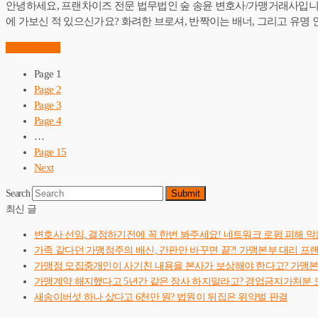
안녕하세요, 프랜차이즈 전문 법무법인 숲 송윤 변호사/가맹거래사입니다. “본
에 가보신 적 있으신가요? 화려한 브로셔, 반짝이는 배너, 그리고 유
Read More
→
Page
1
Page
2
Page
3
Page
4
…
Page
15
Next
Search
Submit
최신 글
변호사 선임, 결정하기전에 꼭 한번 봐주세요! 네트워크 로펌 피해 막
가족 같다던 가맹점주의 배신, 간판만 바꾸면 끝?! 가맹본부 대리 프
가맹점 모집중개인이 사기친 내용을 본사가 보상해야 한다고? 가맹
가맹계약 해지했다고 5년간 같은 장사 하지말라고? 경업금지가처분 
새송이버섯 하나 샀다고 6천만 원? 법원이 뒤집은 위약벌 판결