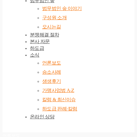
법무법인 숲
법무법인 숲 이야기
구성원 소개
오시는길
분쟁해결 절차
본사 자문
하도급
소식
언론보도
승소사례
생생후기
가맹사업법 A-Z
칼럼 & 최신이슈
하도급 판례·칼럼
온라인 상담
언론보도