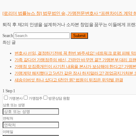
[로리더 법률뉴스 창] 법무법인 숲, 가맹전문변호사 “프랜차이즈 계약 
퇴직 후 제2의 인생을 설계하거나 소자본 창업을 꿈꾸는 이들에게 프
Search
Submit
최신 글
변호사 선임, 결정하기전에 꼭 한번 봐주세요! 네트워크 로펌 피해 막
가족 같다던 가맹점주의 배신, 간판만 바꾸면 끝?! 가맹본부 대리 프
가맹점 모집중개인이 사기친 내용을 본사가 보상해야 한다고? 가맹
가맹계약 해지했다고 5년간 같은 장사 하지말라고? 경업금지가처분 
새송이버섯 하나 샀다고 6천만 원? 법원이 뒤집은 위약벌 판결
1
Step 1
가맹본사
가맹점주
방문상담 원함
상호 또는 성명
연락처
이메일