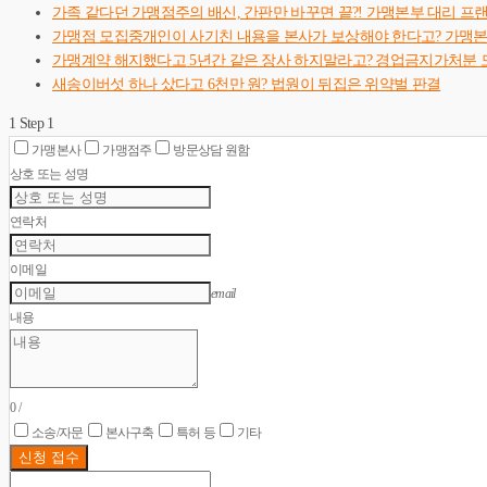
가족 같다던 가맹점주의 배신, 간판만 바꾸면 끝?! 가맹본부 대리 프
가맹점 모집중개인이 사기친 내용을 본사가 보상해야 한다고? 가맹
가맹계약 해지했다고 5년간 같은 장사 하지말라고? 경업금지가처분 
새송이버섯 하나 샀다고 6천만 원? 법원이 뒤집은 위약벌 판결
1
Step 1
가맹본사
가맹점주
방문상담 원함
상호 또는 성명
연락처
이메일
email
내용
0
/
소송/자문
본사구축
특허 등
기타
신청 접수