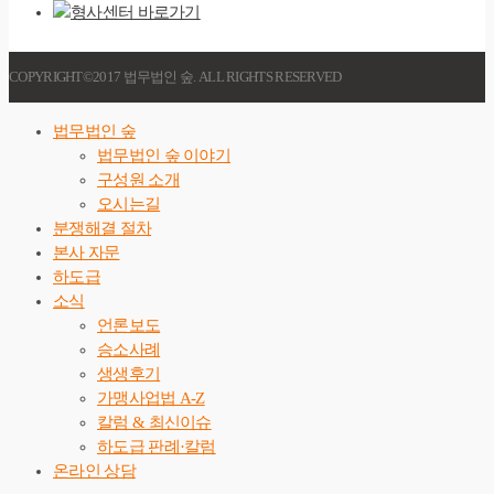
COPYRIGHT©2017 법무법인 숲. ALL RIGHTS RESERVED
법무법인 숲
법무법인 숲 이야기
구성원 소개
오시는길
분쟁해결 절차
본사 자문
하도급
소식
언론보도
승소사례
생생후기
가맹사업법 A-Z
칼럼 & 최신이슈
하도급 판례·칼럼
온라인 상담