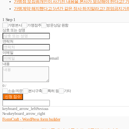
가맹점 모집중개인이 사기친 내용을 본사가 보상해야 한다고? 
가맹계약 해지했다고 5년간 같은 장사 하지말라고? 경업금지가처
1
Step 1
가맹본사
가맹점주
방문상담 원함
상호 또는 성명
연락처
이메일
email
내용
0
/
소송/자문
본사구축
특허 등
기타
신청 접수
keyboard_arrow_left
Previous
keyboard_arrow_right
Next
FormCraft - WordPress form builder