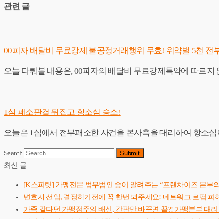
관련 글
00피자 배달비 무료강제 불공정거래행위 무효! 위약벌 5천 전
오늘 다뤄볼 내용은, 00피자의 배달비 무료강제특약에 따르지
1심 패소판결 뒤집고 항소심 승소!
오늘은 1심에서 전부패소한 사건을 본사측을 대리하여 항소심에서 뒤집은 사건
Search
Submit
최신 글
[K스피릿] 가맹전문 법무법인 숲이 알려주는 “프랜차이즈 본부의
변호사 선임, 결정하기전에 꼭 한번 봐주세요! 네트워크 로펌 피해
가족 같다던 가맹점주의 배신, 간판만 바꾸면 끝?! 가맹본부 대리