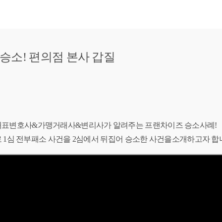
승소! 편의점 본사 갑질
대표변호사&가맹거래사&변리사가 알려주는 프랜차이즈 승소사례!
 1심 전부패소 사건을 2심에서 뒤집어 승소한 사건을소개하고자 합