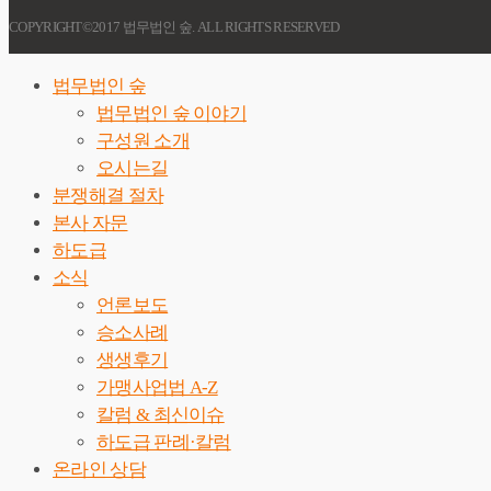
COPYRIGHT©2017 법무법인 숲. ALL RIGHTS RESERVED
법무법인 숲
법무법인 숲 이야기
구성원 소개
오시는길
분쟁해결 절차
본사 자문
하도급
소식
언론보도
승소사례
생생후기
가맹사업법 A-Z
칼럼 & 최신이슈
하도급 판례·칼럼
온라인 상담