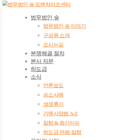
법무법인 숲
법무법인 숲 이야기
구성원 소개
오시는길
분쟁해결 절차
본사 자문
하도급
소식
언론보도
승소사례
생생후기
가맹사업법 A-Z
칼럼 & 최신이슈
하도급 판례·칼럼