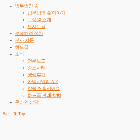
법무법인 숲
법무법인 숲 이야기
구성원 소개
오시는길
분쟁해결 절차
본사 자문
하도급
소식
언론보도
승소사례
생생후기
가맹사업법 A-Z
칼럼 & 최신이슈
하도급 판례·칼럼
온라인 상담
Back To Top