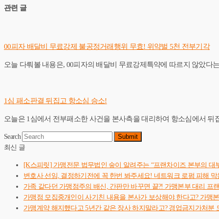
관련 글
00피자 배달비 무료강제 불공정거래행위 무효! 위약벌 5천 전부기각
오늘 다뤄볼 내용은, 00피자의 배달비 무료강제특약에 따르지 않았다
1심 패소판결 뒤집고 항소심 승소!
오늘은 1심에서 전부패소한 사건을 본사측을 대리하여 항소심에서 뒤집은 사건입니다. h
Search
Submit
최신 글
[K스피릿] 가맹전문 법무법인 숲이 알려주는 “프랜차이즈 본부의 대
변호사 선임, 결정하기전에 꼭 한번 봐주세요! 네트워크 로펌 피해 막
가족 같다던 가맹점주의 배신, 간판만 바꾸면 끝?! 가맹본부 대리 프
가맹점 모집중개인이 사기친 내용을 본사가 보상해야 한다고? 가맹
가맹계약 해지했다고 5년간 같은 장사 하지말라고? 경업금지가처분 