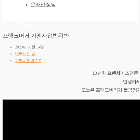
온라인 상담
가맹사업법 A-Z
프랭크버거 가맹사업법위반
2023년 08월 16일
법무법인 숲
가맹사업법 A-Z
10년차 프랜차이즈전문
안녕하세
오늘은 프랭크버거가 불공정거