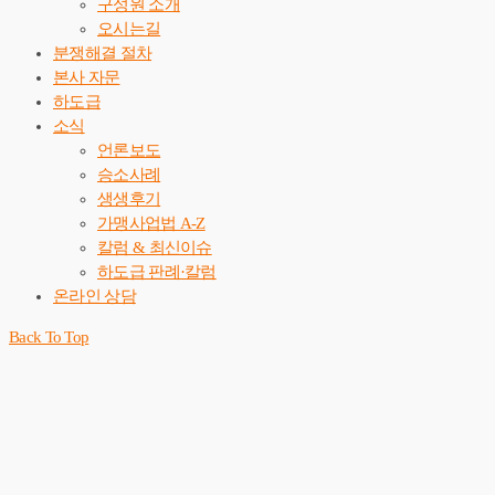
구성원 소개
오시는길
분쟁해결 절차
본사 자문
하도급
소식
언론보도
승소사례
생생후기
가맹사업법 A-Z
칼럼 & 최신이슈
하도급 판례·칼럼
온라인 상담
Back To Top