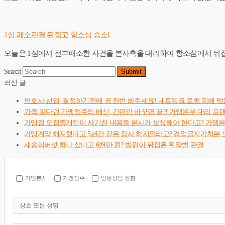
1심 패소판결 뒤집고 항소심 승소!
오늘은 1심에서 전부패소한 사건을 본사측을 대리하여 항소심에서 뒤집은 사건입니다. h
Search
Submit
최신 글
변호사 선임, 결정하기전에 꼭 한번 봐주세요! 네트워크 로펌 피해 막
가족 같다던 가맹점주의 배신, 간판만 바꾸면 끝?! 가맹본부 대리 프
가맹점 모집중개인이 사기친 내용을 본사가 보상해야 한다고? 가맹
가맹계약 해지했다고 5년간 같은 장사 하지말라고? 경업금지가처분 
새송이버섯 하나 샀다고 6천만 원? 법원이 뒤집은 위약벌 판결
가맹본사
가맹점주
방문상담 원함