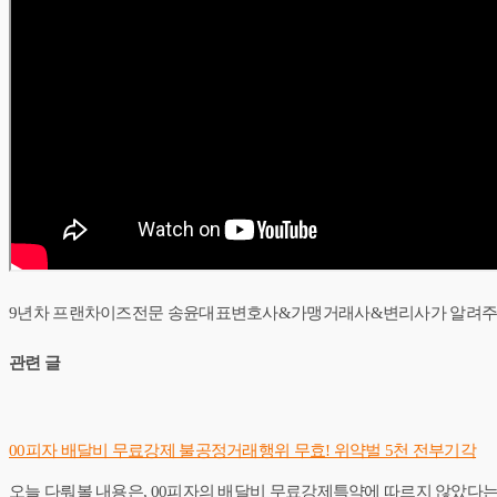
9년차 프랜차이즈전문 송윤대표변호사&가맹거래사&변리사가 알려주
관련 글
00피자 배달비 무료강제 불공정거래행위 무효! 위약벌 5천 전부기각
오늘 다뤄볼 내용은, 00피자의 배달비 무료강제특약에 따르지 않았다