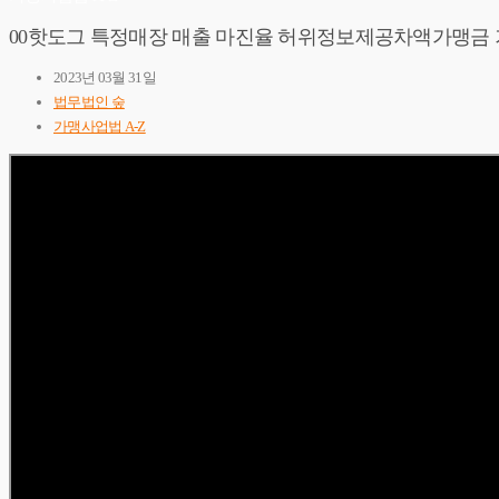
00핫도그 특정매장 매출 마진율 허위정보제공차액가맹금
2023년 03월 31일
법무법인 숲
가맹사업법 A-Z