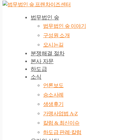
법무법인 숲
법무법인 숲 이야기
구성원 소개
오시는길
분쟁해결 절차
본사 자문
하도급
소식
언론보도
승소사례
생생후기
가맹사업법 A-Z
칼럼 & 최신이슈
하도급 판례·칼럼