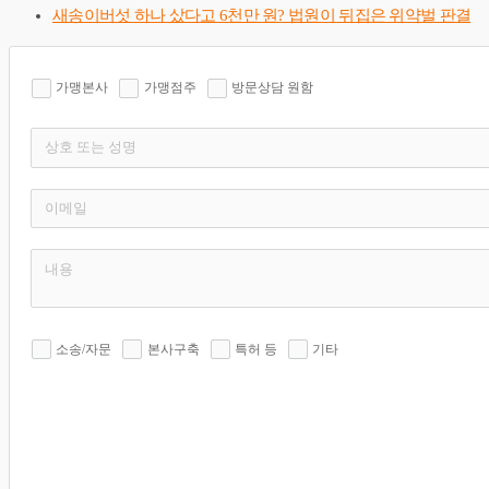
새송이버섯 하나 샀다고 6천만 원? 법원이 뒤집은 위약벌 판결
가맹본사
가맹점주
방문상담 원함
소송/자문
본사구축
특허 등
기타