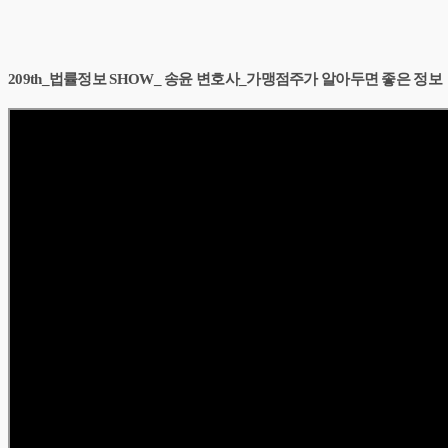
209th_법률정보 SHOW_ 송윤 변호사_가맹점주가 알아두면 좋은 정보