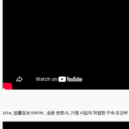
241st_법률정보 SHOW_ 송윤 변호사_가맹 사업의 적법한 구속 조건부