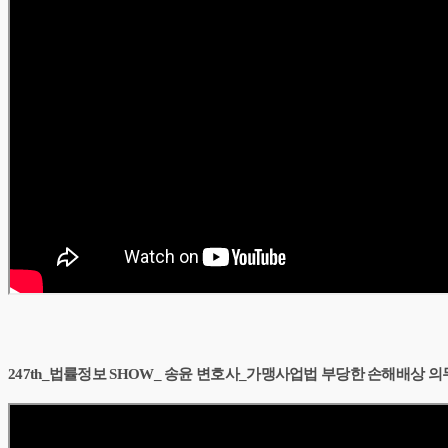
247th_법률정보 SHOW_ 송윤 변호사_가맹사업법 부당한 손해배상 의