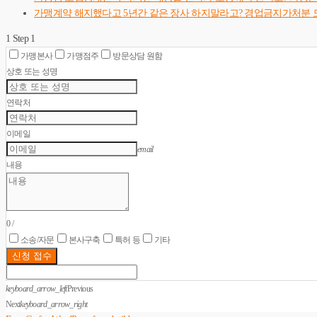
가맹계약 해지했다고 5년간 같은 장사 하지말라고? 경업금지가처분 
1
Step 1
가맹본사
가맹점주
방문상담 원함
상호 또는 성명
연락처
이메일
email
내용
0
/
소송/자문
본사구축
특허 등
기타
신청 접수
keyboard_arrow_left
Previous
Next
keyboard_arrow_right