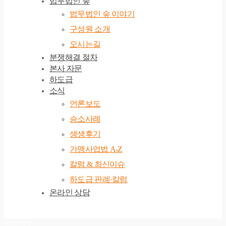
법무법인 숲
법무법인 숲 이야기
구성원 소개
오시는길
분쟁해결 절차
본사 자문
하도급
소식
언론보도
승소사례
생생후기
가맹사업법 A-Z
칼럼 & 최신이슈
하도급 판례·칼럼
온라인 상담
언론보도